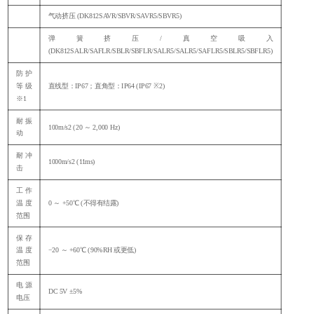
气动挤压
(DK812SAVR/SBVR/SAVR5/SBVR5)
弹簧挤压
/真空吸入
(DK812SALR/SAFLR/SBLR/SBFLR/SALR5/SALR5/SAFLR5/SBLR5/SBFLR5)
防护
等级
直线型：
IP67；直角型：IP64 (IP67 ※2)
※1
耐振
100m/s
2
(20 ～ 2,000 Hz)
动
耐冲
1000m/s
2
(11ms)
击
工作
温度
0 ～ +50℃ (不得有结露)
范围
保存
温度
−20 ～ +60℃ (90%RH 或更低)
范围
电源
DC 5V ±5%
电压