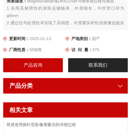
简要描述：
Magnescale探规DK812SBFR测厚规位移传感器
1.采用高耐用性的滚珠花键轴承，外形细长，中控管口径为
φ8mm
2.通过信号处理技术实现了高精度，对需要实时性的测量也能应
对。
更新时间：
2025-01-13
产地类别：
国产
厂商性质：
经销商
访 问 量：
975
产品咨询
联系我们
产品分类
相关文章
简述使用探针型影像测量仪的详细过程