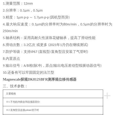
测量范围：
1.
12mm
分辨率：
，
2.
0.1µm
0.5µm
精度：
～
因机型而异
3.
1µm p-p
1.7µm p-p (
)
最大响应速度：
的分辨率时为
，
的分辨率时为
4.
0.1µm
80m/min
0.5µm
250m/min
轴承结构：采用高耐久性滚珠花键轴承，提高了滑动性能
5.
滑动次数：
亿次 或更多
年
月仍在继续测试
6.
3.2
(2021
1
)
防护等级：支持
直线型
直角型且安装了气管时
7.
IP67 (
/
)
内置原点
8.
输出信号：
相
脉冲
，原点
输出电压差动型线驱动器信号
9.
A/B
(
)
(
)
还备有可以牢固固定的法兰型
10.
Magnescale探规DK812SBFR测厚规位移传感器
三、技术参数：
+
主要规格
※1 不包括内插盒和连接器部分
※2 直角型且连接φ4mm管子时