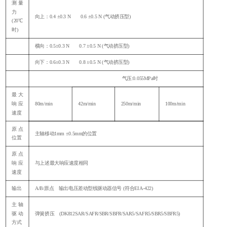
测量
力
向上：
0.4 ±0.3 N 0.6 ±0.5 N (气动挤压型)
(20℃
时)
横向：
0.5±0.3 N 0.7 ±0.5 N (气动挤压型)
向下：
0.6±0.3 N 0.8 ±0.5 N (气动挤压型)
气压
:0.055MPa时
最大
响应
80m/min
42m/min
250m/min
100m/min
速度
原点
主轴移动
1mm ±0.5mm的位置
位置
原点
响应
与上述最大响应速度相同
速度
输出
A/B/原点 输出电压差动型线驱动器信号 (符合EIA-422)
主轴
驱动
弹簧挤压
(DK812SAR/SAFR/SBR/SBFR/SAR5/SAFR5/SBR5/SBFR5)
方式