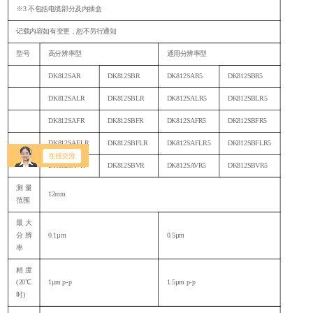
※3 不包括电缆部分及内插盒
记载内容如有变更，恕不另行通知
型号
高分辨率型
通用分辨率型
DK812SAR
DK812SBR
DK812SAR5
DK812SBR5
DK812SALR
DK812SBLR
DK812SALR5
DK812SBLR5
DK812SAFR
DK812SBFR
DK812SAFR5
DK812SBFR5
DK812SAFLR
DK812SBFLR
DK812SAFLR5
DK812SBFLR5
DK812SAVR
DK812SBVR
DK812SAVR5
DK812SBVR5
测量
12mm
范围
最大
分辨
0.1µm
0.5µm
率
精度
(20℃
1µm p-p
1.5µm p-p
时)