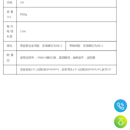
功耗
1W
质量
约
30g
※3
输出
电缆
2.5m
长度
测头
带超硬合金球面 安装螺钉为
M2.5
带钢球面 安装螺钉为
M2.5
附属
使用说明书，
+PM4×5螺钉2根，紧固螺母，曲柄扳手，波垫圈
品
安装销各
1个 (仅限DK8**S*F**)，软管弯头1个 (仅限DK8**S*L**) 扳手1个