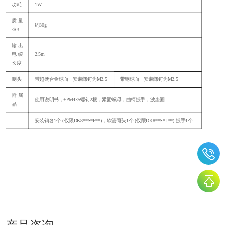
功耗
1W
质量
约
30g
※3
输出
电缆
2.5m
长度
测头
带超硬合金球面 安装螺钉为
M2.5
带钢球面 安装螺钉为
M2.5
附属
使用说明书，
+PM4×5螺钉2根，紧固螺母，曲柄扳手，波垫圈
品
安装销各
1个 (仅限DK8**S*F**)，软管弯头1个 (仅限DK8**S*L**) 扳手1个