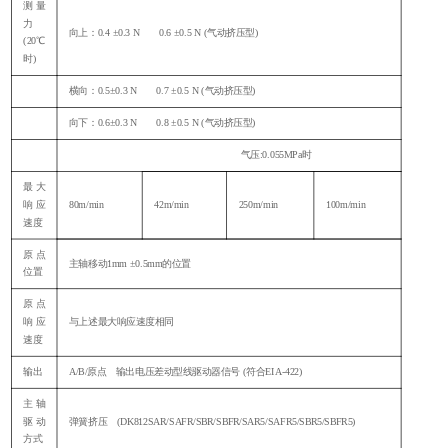
测量
力
向上：
0.4 ±0.3 N 0.6 ±0.5 N (气动挤压型)
(20℃
时)
横向：
0.5±0.3 N 0.7 ±0.5 N (气动挤压型)
向下：
0.6±0.3 N 0.8 ±0.5 N (气动挤压型)
气压
:0.055MPa时
最大
响应
80m/min
42m/min
250m/min
100m/min
速度
原点
主轴移动
1mm ±0.5mm的位置
位置
原点
响应
与上述最大响应速度相同
速度
输出
A/B/原点 输出电压差动型线驱动器信号 (符合EIA-422)
主轴
驱动
弹簧挤压
(DK812SAR/SAFR/SBR/SBFR/SAR5/SAFR5/SBR5/SBFR5)
方式