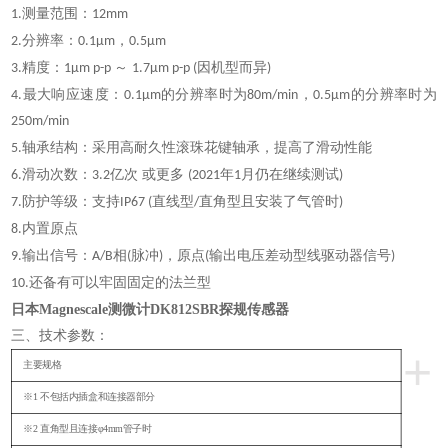
测量范围：
1.
12mm
分辨率：
，
2.
0.1µm
0.5µm
精度：
～
因机型而异
3.
1µm p-p
1.7µm p-p (
)
最大响应速度：
的分辨率时为
，
的分辨率时为
4.
0.1µm
80m/min
0.5µm
250m/min
轴承结构：采用高耐久性滚珠花键轴承，提高了滑动性能
5.
滑动次数：
亿次 或更多
年
月仍在继续测试
6.
3.2
(2021
1
)
防护等级：支持
直线型
直角型且安装了气管时
7.
IP67 (
/
)
内置原点
8.
输出信号：
相
脉冲
，原点
输出电压差动型线驱动器信号
9.
A/B
(
)
(
)
还备有可以牢固固定的法兰型
10.
日本Magnescale测微计DK812SBR探规传感器
三、技术参数：
+
主要规格
※1 不包括内插盒和连接器部分
※2 直角型且连接φ4mm管子时