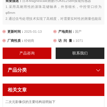
简要描述：
日本Magnescale测微计DK812SBR探规传感器
1.采用高耐用性的滚珠花键轴承，外形细长，中控管口径为
φ8mm
2.通过信号处理技术实现了高精度，对需要实时性的测量也能应
对。
更新时间：
2025-01-13
产地类别：
国产
厂商性质：
经销商
访 问 量：
1071
产品咨询
联系我们
产品分类
相关文章
二次元影像仪的主要结构说明如下