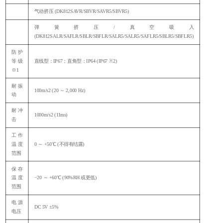
气动挤压
(DK812SAVR/SBVR/SAVR5/SBVR5)
弹簧挤压
/真空吸入
(DK812SALR/SAFLR/SBLR/SBFLR/SALR5/SALR5/SAFLR5/SBLR5/SBFLR5)
防护
等级
直线型：
IP67；直角型：IP64 (IP67 ※2)
※1
耐振
100m/s
2
(20 ～ 2,000 Hz)
动
耐冲
1000m/s
2
(11ms)
击
工作
温度
0 ～ +50℃ (不得有结露)
范围
保存
温度
−20 ～ +60℃ (90%RH 或更低)
范围
电源
DC 5V ±5%
电压