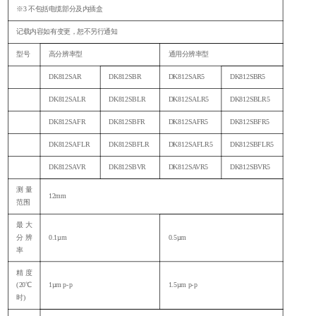
※3 不包括电缆部分及内插盒
记载内容如有变更，恕不另行通知
型号
高分辨率型
通用分辨率型
DK812SAR
DK812SBR
DK812SAR5
DK812SBR5
DK812SALR
DK812SBLR
DK812SALR5
DK812SBLR5
DK812SAFR
DK812SBFR
DK812SAFR5
DK812SBFR5
DK812SAFLR
DK812SBFLR
DK812SAFLR5
DK812SBFLR5
DK812SAVR
DK812SBVR
DK812SAVR5
DK812SBVR5
测量
12mm
范围
最大
分辨
0.1µm
0.5µm
率
精度
(20℃
1µm p-p
1.5µm p-p
时)