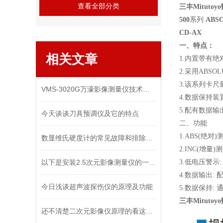
查看全部分类
三丰Mitutoyo
500
系列
ABS
CD-AX
一、特点：
相关文章
1.
内置带有绝
2.
采用
ABSOL
3.
该系列卡尺
VMS-3020G万濠影像测量仪技术参考
4.
数据保持装
5.
配有数据输
今天谈谈刀具预调仪及它的特点
二、
功能
1.
ABS
(
绝对
)
数显维氏硬度计的常见故障和排除解决方法
2.
INC
(
增量
)
测
以下是安装2.5次元影像测量仪的一些技巧和注意事项
3.
低电压警示
4.
数据输出
:
今日浅谈超声波探伤仪的原理及功能
5.
数据保持
:
三丰Mitutoyo
还不清楚二次元影像仪原理的看这里！