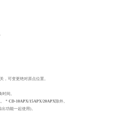
。
关，可变更绝对原点位置。
换时间。
统。
*
CD-10APX/15APX/20APX
除外。
输出功能一起使用
)
。