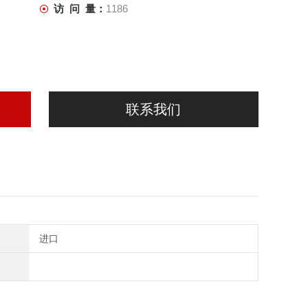
访 问 量：
1186
联系我们
进口