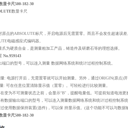
数显卡尺500-182-30
OLUTE
数显卡尺
对原点的
ABSOLUTE
标尺，开启电源后无需置零。而且不会发生超速误差
UTE
电磁感应式编码器。
量爪为硬质合金，是测量粗加工产品，铸造件及研磨石等的理想选择。
置
No.959143
出端口的型号，可以连入测量
数据网络系统和统计过程控制系统。
测量
:
电源打开后，无需置零就可以开始测量。另外，通过
ORIGIN
(
原点
)
开
量
:
可在任意位置清除显示值（置零）。可轻松进行比较测量。
:
在变为不可测量状态之前，会显示
“
B
"，提醒电量低。可提前知道电池更
配有数据输出端口的型号，可以连入测量数据网络系统和统计过程控制系
通过使用数据保持装置
(
选件
)
，可以保
持显示值。
(
这个功能不可以与数据
数显卡尺500-182-30