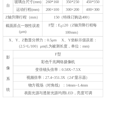
玻璃台尺寸(mm)
260*160
350*250
450*350
台
运动行程(mm)
200×100
300×200
400×300
Z轴升降行程（mm）
150（特殊订购达400）
F型：E
≤20（Z轴升降行程每
截面原点一致性误差
0
(
μm)
100mm）
X、Y、Z数显分辨力：0.5
μm
X、Y坐标示值误差：
（2.5+L/100）
μm
(L为被测长度，单位：mm)
F型
影
彩色千兆网络摄像机
像
变倍镜头倍率：0.58X~7.5X
视频倍率：27.4~351.3X（24"显示器）
系
物方视场（对角线）：14mm~1.4mm
统
表面光源与透射光源均用LED，亮度可调