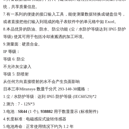
统，共享质量信息。
7.
有一系列的便捷的接口输入工具，能使测量数据转换成键盘信号，
或者直接把他们输入到现成的电子表软件中的单元格中如
Excel
。
8.
本品优异的防油、防水、防尘功能
(
尘
/
水防护等级达到
IP65
防护
等级
)
使其可用于包括冷却液溅洒的加工环境。
9.
测量面
:
硬质合金。
IP 等级：
等级
6:
防尘
不允许灰尘渗入
等级
5:
防喷射
从任何方向直接喷射的水不会产生负面影响
日本三丰Mitutoyo 数显千分尺 293-140-30
规格
：
1.
尘
/
水防护等级
:
达到
IP65
防护等级
(
IEC60529
)
*
2
2.
测力
: 7 - 12N*
3
3.
电池
:
SR44
(
1
个
)
,
938882
用于数显显示
(
标准附件
)
4.
长度标准
:
电磁感应式旋转传感器
5.
电池寿命
:
正常使用情况下约为
1.2
年