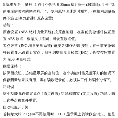
6.
标准配件
:
量杆
, 1
件
(
不包括
0-25mm
型
)
扳手
(
301336
)
, 1
件
*2:
使用后需喷涂防锈涂料。
*3:
使用棘轮调速器时测力。
(
在相同测量条
件下施
加测力后进行原点设置
)
功能：
原点设置
(
ABS
绝对测量系统
)
按原点按钮，在当前测微螺杆位置重
置
ABS
原点。根据尺寸不同，可设置原点值。
零点设置
(
INC
增量测量系统
)
短按
ZERO/ABS
按钮，在当前测微螺
杆位置显示设置到零点，切换到增量测量模式
(
INC
)
，长按按钮重置
为
ABS
测量模式
数据保持
：
按保留按钮，冻结显示屏的当前值，这个功能对能见度不好的情况下
保存测量结果很有用。当在读数记录前，必须从工件上移除的情下。
功能锁
这个功能允许锁定原点
(
原点设置
)
功能和调零
(
零点设置
)
功能，防
止这些点被意外重置。
自动电源开
/
关
若持续大约
20
分钟不再使用时，
LCD
显示屏上的读数会消失、但是