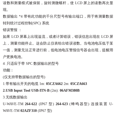
读数和测量模式被保留，旋转测微螺杆，使
LCD
屏上的读数再次显
现。
数据输出
*
4
带有此功能的千分尺型号有输出端口，用于将测量数据
转到统计过程控制
(
SPC
)
系统
错误警报
：
如果
LCD
屏幕上出现溢流，或者计算错误，错误信息出现在
LCD
屏
上，测量功能停止。这会防止仪表给出错误读数。当电池电压低于某
一值，测量无法正常进行前，低电池电压警报信号器会出现，提醒用
户更换电池。
4:
只适应于带
SPC
数据输出的型号
功能：
(
仅支持带数据输出的型号
)
1.
带有输出开关的电缆
1m:
05CZA662
2m:
05CZA663
2.
USB Input Tool USB-ITN-B
(
2m
)
:
06AFM380B
3.
无线数据输出
U-WAVE-TM
264-622
(
IP67
型
)
264-623
(
蜂鸣器型
)
连接装置
U-
WAVE-TM
02AZF310
(
IP67
型
)