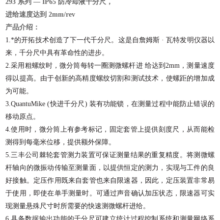
293
系列
—
IP65
防冷却液千分尺，
进给速度达到
2mm/rev
产品介绍：
1.
*的开拓技术创造了下一代千分尺。这是
自詹姆斯
·
瓦特发明仪器以
来，千分尺中具有革命性的进步。
2.
采用粗螺纹时，微分筒每转一圈测微螺杆进
给达
到
2mm
，测量速度
得以提高。由于创新的高精度螺纹切割和测试技术，使螺距的增加成
为可能。
3.
QuantuMike
(
快进千分尺
)
装有功能锁，在测量过程中能防止错误的
移动原点。
4.
使用时，微分筒上有参考标记，固定套管上
提供刻度尺，从而能检
测得到每毫米位移，提供额外保障。
5.
三丰公司棘轮套管测力装置可保证测量结果
的重复精度。将测微螺
杆轴向的微振动传输至测量面，以提供恒定的测力，实现与工件的良
好接触。定压作用既来自套管也来自限速器，因此，定压装置非常易
于使用，即使在单手测量时。可通过声音确认加压状态，限速器可实
现测量悬殊尺寸时所需要的快速测微螺杆进给。
6.
具备数据输出功能的千分尺可建立统计过程
控制系统和测量网络系