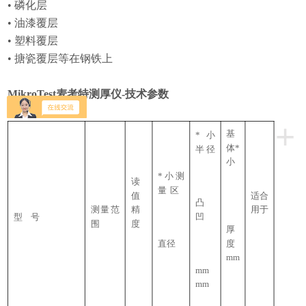
• 磷化层
• 油漆覆层
• 塑料覆层
• 搪瓷覆层等在钢铁上
MikroTest
麦考特测厚仪
-
技术参数
+
基
*
小
体
*
半径
小
*
小测
读
量
区
值
适合
凸
测量范
精
用于
型
号
凹
围
度
厚
直径
度
mm
mm
mm