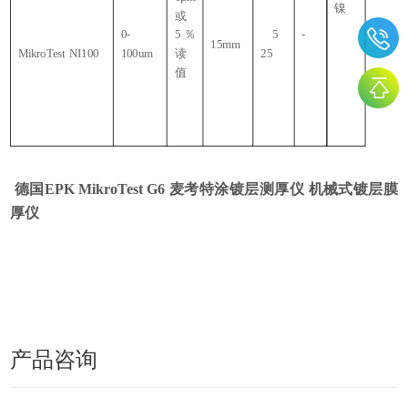
镍
或
0-
5
％
5
-
15mm
MikroTest NI100
100um
读
25
值
德国EPK MikroTest G6 麦考特涂镀层测厚仪
机械式镀层膜
厚仪
产品咨询