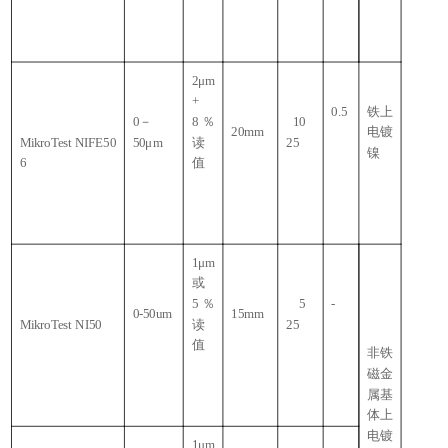
2μm
+
0.5
铁上
0
－
8
％
10
20mm
电镀
MikroTest NIFE50
50μm
读
25
镍
6
值
1μm
或
5
％
5
-
0-50um
15mm
MikroTest NI50
读
25
值
非铁
磁金
属基
体上
电镀
1μm