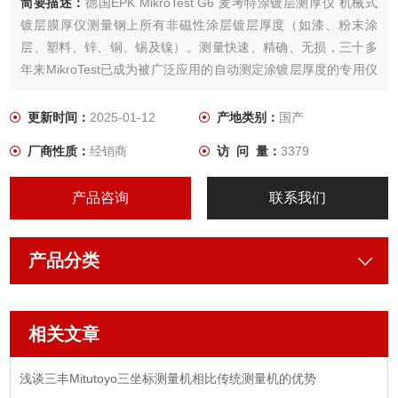
简要描述：
德国EPK MikroTest G6 麦考特涂镀层测厚仪 机械式
镀层膜厚仪测量钢上所有非磁性涂层镀层厚度（如漆、粉末涂
层、塑料、锌、铜、锡及镍）。测量快速、精确、无损，三十多
年来MikroTest已成为被广泛应用的自动测定涂镀层厚度的专用仪
器。
德国的“诀窍"说明它在工艺技术及精度方面，具有磁性覆层测厚
更新时间：
2025-01-12
产地类别：
国产
仪的高水准。
厂商性质：
经销商
访 问 量：
3379
产品咨询
联系我们
产品分类
相关文章
浅谈三丰Mitutoyo三坐标测量机相比传统测量机的优势