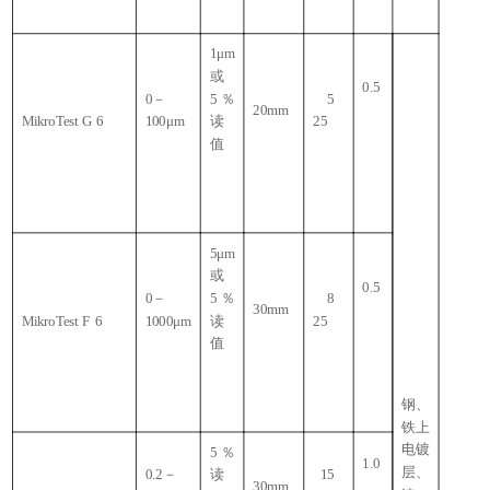
1μm
或
0.5
0
－
5
％
5
20mm
MikroTest G 6
100μm
读
25
值
5μm
或
0.5
0
－
5
％
8
30mm
MikroTest F 6
1000μm
读
25
值
钢、
铁上
电镀
5
％
1.0
层、
0.2
－
读
15
30mm