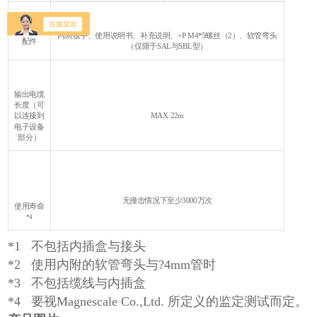
内附扳手、使用说明书、补充说明、+P M4*5螺丝（2）、软管弯头
配件
（仅限于SAL与SBL型）
输出电缆
长度（可
以连接到
MAX 22m
电子设备
部分）
无撞击情况下至少3000万次
使用寿命
*4
*1 不包括内插盒与接头
*2 使用内附的软管弯头与?4mm管时
*3 不包括缆线与内插盒
*4 要视Magnescale Co.,Ltd. 所定义的监定测试而定。