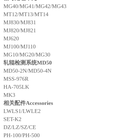
MG40/MG41/MG42/MG43
MT12/MT13/MT14
MJ830/MJ831
MJ820/MJ821
MJ620
MJ100/MJ110
MG10/MG20/MG30
轧辊检测系统MD50
MD50-2N/MD50-4N
MSS-976R
HA-705LK
MK3
相关配件Accessories
LWLS1/LWLE2
SET-K2
DZ/LZ/SZ/CE
PH-100/PH-500