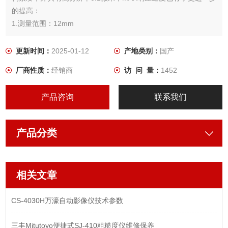
的提高：
1.测量范围：12mm
2.精度：1μm（高分辨率模式），1.5μm（通用型号的分辨率）
3.MAX分辨率：0.1μm
更新时间：
2025-01-12
产地类别：
国产
4.MAX反应速度：80米/分钟（分辨率0.1微米）250米/分钟（分
厂商性质：
经销商
访 问 量：
1452
辨率0.5微米）
产品咨询
联系我们
产品分类
相关文章
CS-4030H万濠自动影像仪技术参数
三丰Mitutoyo便捷式SJ-410粗糙度仪维修保养