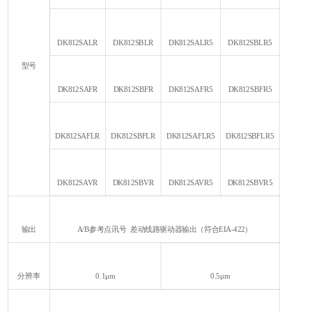
DK812SALR
DK812SBLR
DK812SALR5
DK812SBLR5
型号
DK812SAFR
DK812SBFR
DK812SAFR5
DK812SBFR5
DK812SAFLR
DK812SBFLR
DK812SAFLR5
DK812SBFLR5
DK812SAVR
DK812SBVR
DK812SAVR5
DK812SBVR5
输出
A/B参考点讯号 差动线路驱动器输出（符合EIA-422）
分辨率
0.1μm
0.5μm