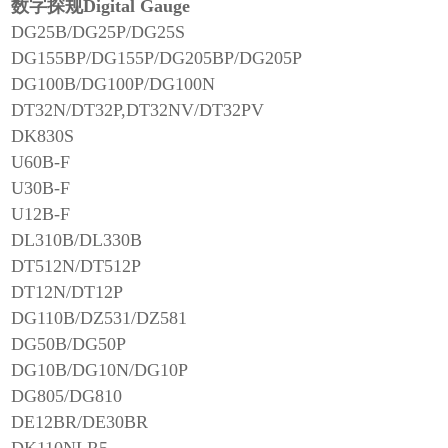
数字探规Digital Gauge
DG25B/DG25P/DG25S
DG155BP/DG155P/DG205BP/DG205P
DG100B/DG100P/DG100N
DT32N/DT32P,DT32NV/DT32PV
DK830S
U60B-F
U30B-F
U12B-F
DL310B/DL330B
DT512N/DT512P
DT12N/DT12P
DG110B/DZ531/DZ581
DG50B/DG50P
DG10B/DG10N/DG10P
DG805/DG810
DE12BR/DE30BR
DK110NLR5