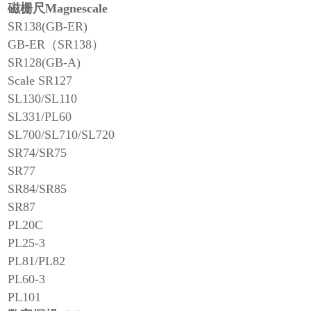
磁栅尺Magnescale
SR138(GB-ER)
GB-ER（SR138）
SR128(GB-A)
Scale SR127
SL130/SL110
SL331/PL60
SL700/SL710/SL720
SR74/SR75
SR77
SR84/SR85
SR87
PL20C
PL25-3
PL81/PL82
PL60-3
PL101