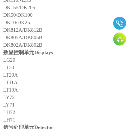
DK155/DK205
DK50/DK100
DK10/DK25
DK812A/DK812B
DK805A/DK805B
DK802A/DK802B
数显控制单元Displays
LG20
LT30
LT20A
LT11A
LT10A
LY72
LY71
LH72
LH71
信号处理单元Detector