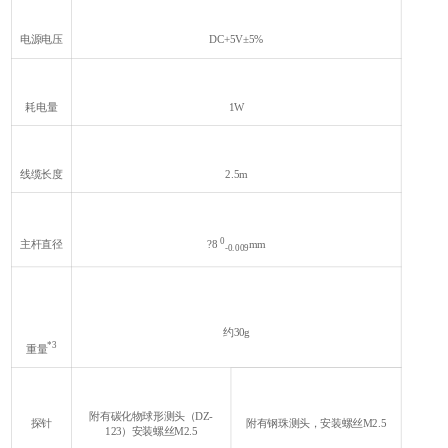
电源电压
DC+5V±5%
耗电量
1W
线缆长度
2.5m
0
主杆直径
?8
mm
-0.009
约30g
*3
重量
附有碳化物球形测头（DZ-
探针
附有钢珠测头，安装螺丝M2.5
123）安装螺丝M2.5