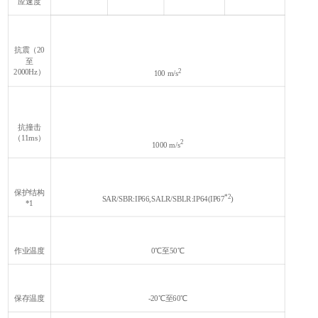
应速度
抗震（20
至
2
2000Hz）
100 m/s
抗撞击
（11ms）
2
1000 m/s
保护结构
*2
SAR/SBR:IP66,SALR/SBLR:IP64(IP67
)
*1
作业温度
0℃至50℃
保存温度
-20℃至60℃