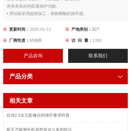
并具有良好的防震保护功能。
• 滑动面采用超精加工，体验顺畅的操作感。
• 黄色指针式表盘，易读取。
• 大型拇指调节滚轮，易操作。
更新时间：
2025-01-12
产地类别：
国产
• 爪尖易于测量工件窄的部分。
厂商性质：
经销商
访 问 量：
1350
• 可测量外径、内径、深度和阶差。
产品咨询
联系我们
产品分类
相关文章
自动2.5次元影像仪的维护要求科普
新天万能测长机居然有这么多的特点