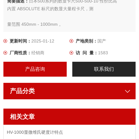
简要描述：
日本500系列的数显卡尺500-500-10 性价比高
内置 ABSOLUTE 标尺的数显大量程卡尺，测
量范围 450mm - 1000mm 。
• 允许阶差测量
更新时间：
2025-01-12
产地类别：
国产
厂商性质：
经销商
访 问 量：
1583
产品咨询
联系我们
产品分类
相关文章
HV-1000显微维氏硬度计特点