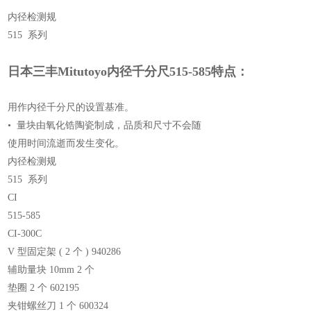
内径检测规
515 系列
日本三丰Mitutoyo内径千分尺515-585
特点：
用作内径千分尺的设置基准。
• 量块由氧化锆陶瓷制成，品质和尺寸不会随
使用时间流逝而发生变化。
内径检测规
515 系列
CI
515-585
CI-300C
V 型固定架 ( 2 个 ) 940286
辅助量块 10mm 2 个
垫圈 2 个 602195
夹钳螺丝刀 1 个 600324