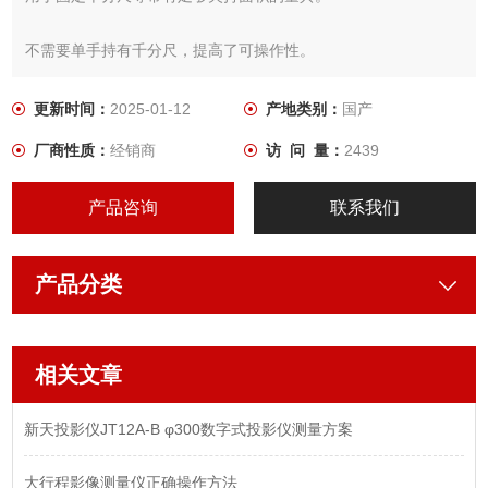
不需要单手持有千分尺，提高了可操作性。
同时，温度变化不受体温影响，可以实现稳
更新时间：
2025-01-12
产地类别：
国产
厂商性质：
经销商
访 问 量：
2439
定测量
产品咨询
联系我们
产品分类
相关文章
新天投影仪JT12A-B φ300数字式投影仪测量方案
大行程影像测量仪正确操作方法