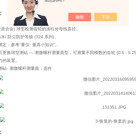
助您的吗？
：
(硬质合金) 球型检测齿轮的滚柱外母线直径。
 防水/ 防尘防护等级 (324 系列)。
测定：参考“量仪· 量具小知识"。
可更换球型测砧 — 测微螺杆测量面型，可测量不同模数的齿轮 (0.5 - 5.25
测力的装置。
测砧- 测微螺杆测量面：选件
：