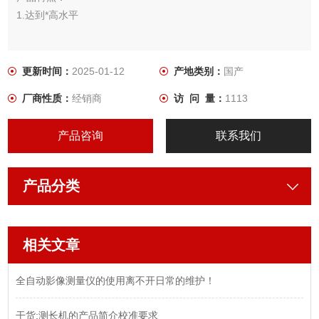
1.达到*高水平
2.电池寿命达到约 2.4 年，可减少繁琐的电池更换。
更新时间：
2025-01-12
产地类别：
国产
3.隔热装置、表面护板部分，考虑到便于手持测量，采用了防滑
厂商性质：
经销商
访 问 量：
1113
形状( 凸起形状）
产品咨询
联系我们
4.通过棘轮套管提高了单手的操作性。
5.所有塑料元件均采用耐油性材料。
产品分类
6.带有测量数据输出功能的机型 ( MDC-MX/MXT/MJB ) 可建立统
计过程控制系
相关文章
全自动影像测量仪的使用离不开日常的维护！
干货:测长机的产品简介校准要求