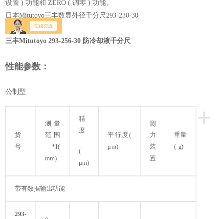
设置 ) 功能和 ZERO ( 调零 ) 功能。
日本Mitutoyo三丰数显外径千分尺293-230-30
三丰Mitutoyo 293-256-30 防冷却液千分尺
性能参数：
公制型
+
精
测量
测
度
货
范围
平行度(
力
重量
号
*1(
μm)
装
( g)
(
mm)
置
μm)
带有数据输出功能
293-