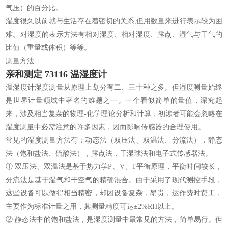
气压）的百分比。
湿度很久以前就与生活存在着密切的关系,但用数量来进行表示较为困
难。对湿度的表示方法有相对湿度、相对湿度、露点、湿气与干气的
比值（重量或体积）等等。
测量方法
亲和测定 73116 温湿度计
温湿度计湿度测量从原理上划分有二、三十种之多。但湿度测量始终
是世界计量领域中著名的难题之一。一个看似简单的量值，深究起
来，涉及相当复杂的物理-化学理论分析和计算，初涉者可能会忽略在
湿度测量中必需注意的许多因素，因而影响传感器的合理使用。
常见的湿度测量方法有：动态法（双压法、双温法、分流法），静态
法（饱和盐法、硫酸法），露点法，干湿球法和电子式传感器法。
① 双压法、双温法是基于热力学P、V、T平衡原理，平衡时间较长，
分流法是基于湿气和干空气的精确混合。由于采用了现代测控手段，
这些设备可以做得相当精密，却因设备复杂，昂贵，运作费时费工，
主要作为标准计量之用，其测量精度可达±2%RH以上。
② 静态法中的饱和盐法，是湿度测量中最常见的方法，简单易行。但