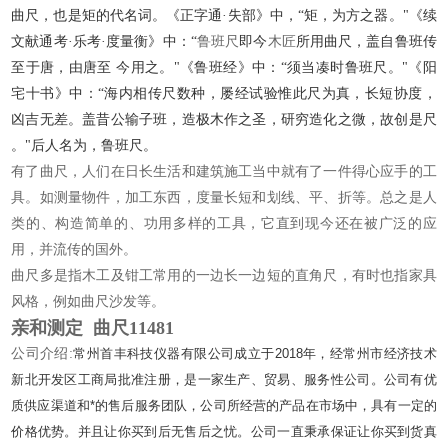
曲尺，也是矩的代名词。《正字通·失部》中，“矩，为方之器。"《续
文献通考·乐考·度量衡》中：“
鲁班尺
即今
木匠
所用曲尺，盖自鲁班传
至于唐，由唐至 今用之。"《鲁班经》中：“须当凑时鲁班尺。"《阳
宅十书》中：“海内相传尺数种，屡经试验惟此尺为真，长短协度，
凶吉无差。盖昔公输子班，造极木作之圣，研穷造化之微，故创是尺
。"后人名为，鲁班尺。
有了曲尺，人们在日长生活和建筑施工当中就有了一件得心应手的工
具。如测量物件，加工东西，度量长短和划线、平、折等。总之是人
类的、构造简单的、功用多样的工具，它直到现今还在被广泛的应
用，并流传的国外。
曲尺多是指木工及钳工常用的一边长一边短的直角尺，有时也指家具
风格，例如曲尺沙发等。
亲和测定 曲尺11481
公司介绍:
常州首丰科技仪器有限公司成立于2018年，经常州市经济技术
新北开发区工商局批准注册，是一家生产、贸易、服务性公司。公司有优
质供应渠道和*的售后服务团队，公司所经营的产品在市场中，具有一定的
价格优势。并且让你买到后无售后之忧。公司一直秉承保证让你买到货真