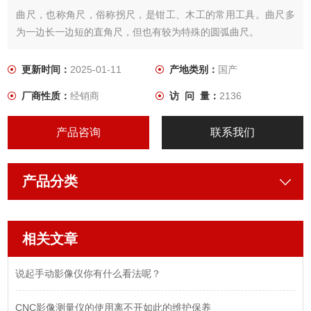
曲尺，也称角尺，俗称拐尺，是钳工、木工的常用工具。曲尺多
为一边长一边短的直角尺，但也有较为特殊的圆弧曲尺。
曲尺可以画线、卡刨光木料的方正和量方等
更新时间：
2025-01-11
产地类别：
国产
厂商性质：
经销商
访 问 量：
2136
产品咨询
联系我们
产品分类
相关文章
说起手动影像仪你有什么看法呢？
CNC影像测量仪的使用离不开如此的维护保养