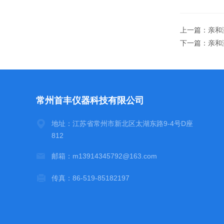
上一篇：
亲和测
下一篇：
亲和测
常州首丰仪器科技有限公司
地址：江苏省常州市新北区太湖东路9-4号D座
812
邮箱：m13914345792@163.com
传真：86-519-85182197