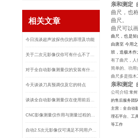
亲和测定 曲
曲尺，也
相关文章
曲尺。
曲尺可以
曲尺，也是矩
今日浅谈超声波探伤仪的原理及功能
由唐至 今用
班，造极木作
关于二次元影像仪你可有什么不了解的？
有了曲尺，人
简单的、功用
对于全自动影像测量仪的安装有什么要领呢？
曲尺多是指木
亲和测定 曲
今天谈谈刀具预调仪及它的特点
公司介绍:
常州
谈谈全自动影像测量仪在使用前后的要点！
的售后服务团
主营：全自动影像
CNC影像测量仪作用与测量过程的科普
理石平台、工
等工作
自动2.5次元影像仪可满足不同用户的测量需求