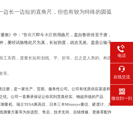
一边长一边短的直角尺，但也有较为特殊的圆弧
度量衡》中：“
鲁班尺
即今
木匠
所用曲尺，盖自鲁班传至于唐，
尺数种，屡经试验惟此尺为真，长短协度，凶吉无差。盖昔公输子
电话
加工东西，度量长短和划线、平、折等。总之是人类的、构造
发等。
在线交流
批准注册，是一家生产、贸易、服务性公司。公司有优质供应渠道和*
之忧。公司一直秉承保证让你买到货真价实、物超所值的产品
微信扫一扫
坐标测量机、瑞士TESA测高仪、日本三丰Mitutoyo量仪、硬度计、大
线测量方案等为你选型、售后、技术支持、后续维修、更换零配件