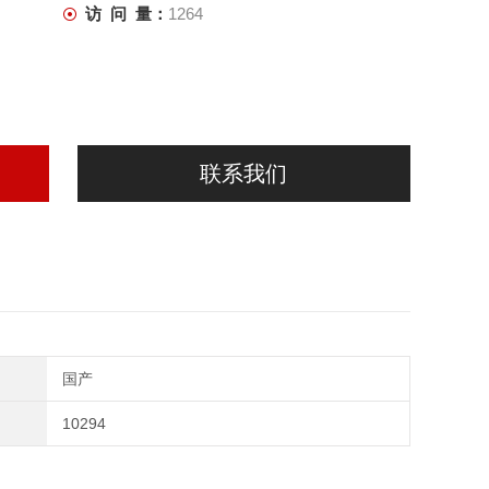
访 问 量：
1264
联系我们
国产
10294