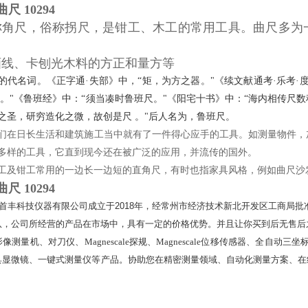
尺 10294
称角尺，俗称拐尺，是钳工、木工的常用工具。曲尺多为
画线、卡刨光木料的方正和量方等
的代名词。《正字通·失部》中，“矩，为方之器。"《续文献通考·乐考·
之。"《鲁班经》中：“须当凑时鲁班尺。"《阳宅十书》中：“海内相传
之圣，研穷造化之微，故创是尺 。"后人名为，鲁班尺。
们在日长生活和建筑施工当中就有了一件得心应手的工具。如测量物件，
多样的工具，它直到现今还在被广泛的应用，并流传的国外。
工及钳工常用的一边长一边短的直角尺，有时也指家具风格，例如曲尺沙
尺 10294
首丰科技仪器有限公司成立于2018年，经常州市经济技术新北开发区工商局
队，公司所经营的产品在市场中，具有一定的价格优势。并且让你买到后无售后
测量机、对刀仪、Magnescale探规、Magnescale位移传感器、全自动三
具显微镜、一键式测量仪等产品。协助您在精密测量领域、自动化测量方案、在