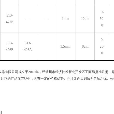
0-
513-
—
—
1mm
10μm
50-
477E
0
0-
513-
513-
1.5mm
8μm
25-
426E
426A
0
仪器有限公司成立于2018年，经常州市经济技术新北开发区工商局批准注册，
所经营的产品在市场中，具有一定的价格优势。并且让你买到后无售后之忧。公
询