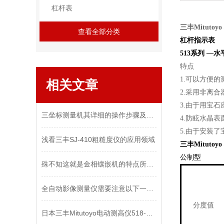
杠杆表
三丰Mitutoyo
查看全部分类
杠杆指示表
513系列
—水
特点
1.可以方便
相关文章
2.采用非离
3.由于用宝
三坐标测量机其详细的操作步骤及事项如下
4.防眩水晶
5.由于安装
浅看三丰SJ-410粗糙度仪的应用领域
三丰Mitutoyo
公制型
殊不知这就是金相镶嵌机的特点所在！
全自动影像测量仪需要注意以下一些细节以确保测量的准确性和可靠性
分度值
日本三丰Mitutoyo电动测高仪518-351DC产品说明