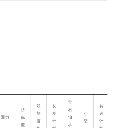
宝
双
长
转
防
石
刻
测
小
速
测力
磁
轴
度
针
型
计
型
承