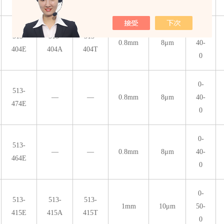
0
0-
513-
513-
513-
0.8mm
8μm
40-
404E
404A
404T
0
0-
513-
—
—
0.8mm
8μm
40-
474E
0
0-
513-
—
—
0.8mm
8μm
40-
464E
0
0-
513-
513-
513-
1mm
10μm
50-
415E
415A
415T
0