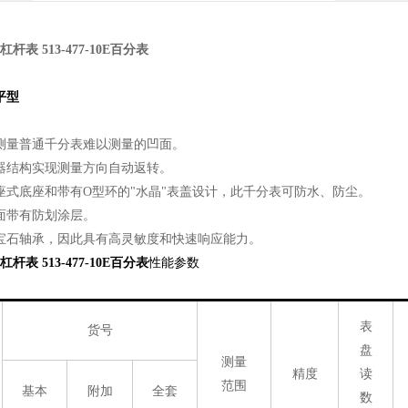
 杠杆表 513-477-10E百分表
平型
的测量普通千分表难以测量的凹面。
合器结构实现测量方向自动返转。
石座式底座和带有O型环的"水晶"表盖设计，此千分表可防水、防尘。
表面带有防划涂层。
了宝石轴承，因此具有高灵敏度和快速响应能力。
 杠杆表 513-477-10E百分表
性能参数
表
货号
盘
测量
精度
读
范围
基本
附加
全套
数