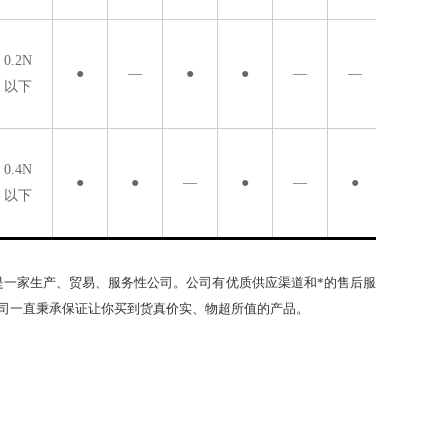
0.2N
●
—
●
●
—
—
以下
0.4N
●
●
—
●
—
●
以下
是一家生产、贸易、服务性公司。公司有优质供应渠道和*的售后服
司一直秉承保证让你买到货真价实、物超所值的产品。