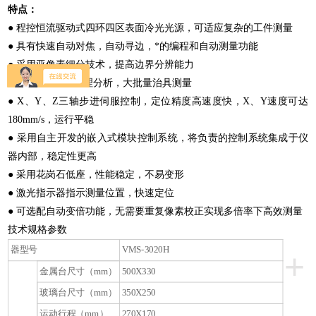
特点：
● 程控恒流驱动式四环四区表面冷光光源，可适应复杂的工件测量
● 具有快速自动对焦，自动寻边，*的编程和自动测量功能
● 采用亚像素细分技术，提高边界分辨能力
● 在线SPC数据处理分析，大批量治具测量
● X、Y、Z三轴步进伺服控制，定位精度高速度快，X、Y速度可达
180mm/s，运行平稳
● 采用自主开发的嵌入式模块控制系统，将负责的控制系统集成于仪
器内部，稳定性更高
● 采用花岗石低座，性能稳定，不易变形
● 激光指示器指示测量位置，快速定位
● 可选配自动变倍功能，无需要重复像素校正实现多倍率下高效测量
技术规格参数
器型号
VMS-3020H
+
金属台尺寸（mm）
500X330
玻璃台尺寸（mm）
350X250
运动行程（mm）
270X170