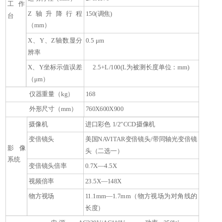
工作
Z轴升降行程
150(调焦)
台
（mm）
X、Y、Z轴数显分
0.5 μm
辨率
X、Y坐标示值误差
2.5+L/100(L为被测长度单位：mm)
（μm）
仪器重量（kg）
168
外形尺寸（mm）
760X600X900
摄像机
进口彩色 1/2″CCD摄像机
变倍镜头
美国NAVITAR变倍镜头/带同轴光变倍镜
影像
头（二选一）
系统
变倍镜头倍率
0.7X—4.5X
视频倍率
23.5X—148X
物方视场
11.1mm—1.7mm（物方视场为对角线的
长度）