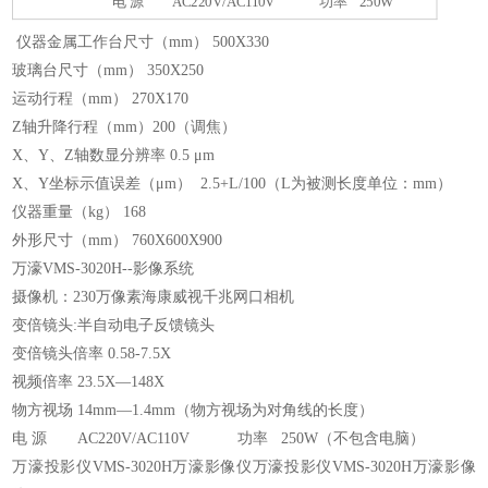
电 源 AC220V/AC110V 功率 250W
仪器金属工作台尺寸（mm） 500X330
玻璃台尺寸（mm） 350X250
运动行程（mm） 270X170
Z轴升降行程（mm）200（调焦）
X、Y、Z轴数显分辨率 0.5 μm
X、Y坐标示值误差（μm） 2.5+L/100（L为被测长度单位：mm）
仪器重量（kg） 168
外形尺寸（mm） 760X600X900
万濠VMS-3020H--影像系统
摄像机：230万像素海康威视千兆网口相机
变倍镜头:半自动电子反馈镜头
变倍镜头倍率 0.58-7.5X
视频倍率 23.5X—148X
物方视场 14mm—1.4mm（物方视场为对角线的长度）
电 源 AC220V/AC110V 功率 250W（不包含电脑）
万濠投影仪VMS-3020H万濠影像仪万濠投影仪VMS-3020H万濠影像