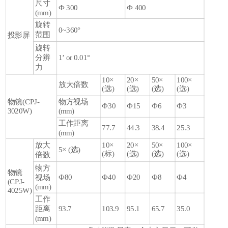
尺寸
Ф 300
Ф 400
(mm)
旋转
0~360°
范围
投影屏
旋转
分辨
1’ or 0.01°
力
10×
20×
50×
100×
放大倍数
(选)
(选)
(选)
(选)
物镜(CPJ-
物方视场
Ф30
Ф15
Ф6
Ф3
3020W)
(mm)
工作距离
77.7
44.3
38.4
25.3
(mm)
放大
10×
20×
50×
100×
5× (选)
(标)
(选)
(选)
(选)
倍数
物方
物镜
Ф80
Ф40
Ф20
Ф8
Ф4
视场
(CPJ-
(mm)
4025W)
工作
93.7
103.9
95.1
65.7
35.0
距离
(mm)