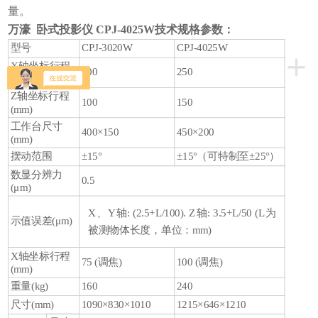
量。
万濠 卧式投影仪 CPJ-4025W技术规格参数：
型号
CPJ-3020W
CPJ-4025W
+
X轴坐标行程
200
250
(mm)
Z轴坐标行程
100
150
(mm)
工作台尺寸
400×150
450×200
(mm)
摆动范围
±15°
±15°（可特制至±25°）
数显分辨力
0.5
(μm)
X、Y轴: (2.5+L/100). Z轴: 3.5+L/50 (L为
示值误差(μm)
被测物体长度，单位：mm)
X轴坐标行程
75 (调焦)
100 (调焦)
(mm)
重量(kg)
160
240
尺寸(mm)
1090×830×1010
1215×646×1210