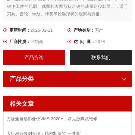
被测工件的轮廓、截面和表面形状准确的成像到投影屏上，适于
刀具、齿轮、螺纹、弹簧等轮廓形状的观察与测量。
更新时间：
2025-01-11
产地类别：
国产
厂商性质：
经销商
访 问 量：
2676
产品咨询
联系我们
产品分类
相关文章
万濠全自动影像仪VMS-3020H，常见故障及维修
大行程影像测量仪：精密制造的“三维眼”