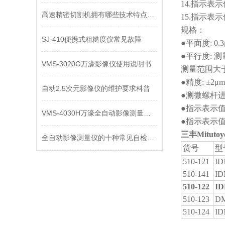
14.指示表示值
高速精密切割机拥有哪些技术特点呢？
15.指示表示
规格：
SJ-410便携式粗糙度仪常见故障
●平面度: 0.3
●平行度: 测
VMS-3020G万濠影像仪使用说明书
测量范围大于 
●精度: ±2μm
自动2.5次元影像仪的维护要求科普
●测微螺杆进给
●指示表示值变
VMS-4030H万濠全自动影像测量仪使用说明书
●指示表示值误
三丰Mituto
全自动影像测量仪的十种常见自检办法，你知道几个？
货号
型
510-121
ID
510-141
ID
510-122
ID
510-123
DM
510-124
ID