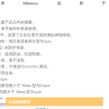
Mitutoyo 杠杆千
小批量产品元件的测量。
砧，单手操作时更易使用。
 的型号，设置了左右位置可选的测砧伸缩按钮。
确性：指示表误差和分度为1μm。
4 尘/ 水防护等级。
表蒙：提高防油，抗划性能。
示表，易于读取。
设置，方便进行GO±NG 测试。
硬质合金。
.3μm
测量范围小于 50mm 型为0.6μm
于 50mm 型为1μm
μm
进给误差: 3μm