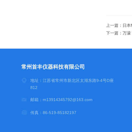
上一篇：
日本M
下一篇：
万濠 
常州首丰仪器科技有限公司
地址：江苏省常州市新北区太湖东路9-4号D座
812
邮箱：m13914345792@163.com
传真：86-519-85182197