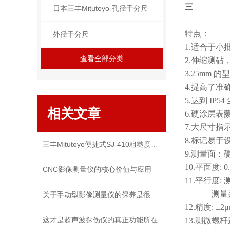
三丰
日本三丰Mitutoyo-孔径千分尺
特点：
外径千分尺
1.适合于
查看全部分类
2.伸缩测
3.25mm
4.提高了准
5.达到 IP5
相关文章
6.硬涂层
7.大尺寸指
8.标记易于
三丰Mitutoyo便捷式SJ-410粗糙度仪维修保养
9.测量面：
10.平面度: 0
CNC影像测量仪的核心价值与应用
11.平行度: 
测量范围大
关于手动型影像测量仪的保养是很有讲究的！
12.精度: ±2
这才是超声波探伤仪的真正功能所在
13.测微螺杆