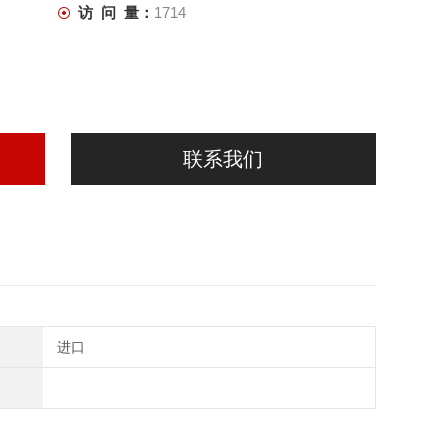
访 问 量：
1714
联系我们
进口