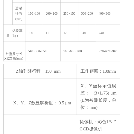
运动
行程
150
×100
200
×100
250
×150
300
×200
400
×300
(mm)
仪器重
100
110
120
140
240
量（kg）
540x560x850
760x600x900
970x670x940
外型尺寸长
X宽X高(mm)
Z
轴升降行程 150 mm
工作距离：108mm
X
、Y坐标示值误
差： (3+L/75) μm
(L为被测长度，单
X
、Y、Z数显解析度： 0.5 μm
位：mm)
摄像机：彩色1/3〞
CCD摄像机