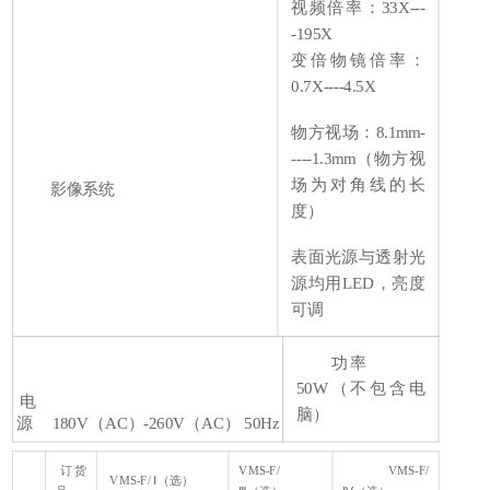
视频倍率：33X---
-195X
变倍物镜倍率：
0.7X----4.5X
物方视场：8.1mm-
----1.3mm（物方视
场为对角线的长
影像系统
度）
表面光源与透射光
源均用LED，亮度
可调
功率
50W（不包含电
电
脑）
源 180V（AC）-260V（AC） 50Hz
订货
VMS-F/
VMS-F/
VMS-F/
Ⅰ（选）