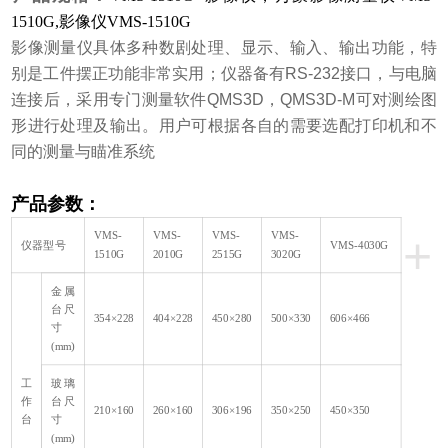
1510G,影像仪VMS-1510G
影像测量仪具体多种数剧处理、显示、输入、输出功能，特
别是工件摆正功能非常实用；仪器备有RS-232接口，与电脑
连接后，采用专门测量软件QMS3D，QMS3D-M可对测绘图
形进行处理及输出。用户可根据各自的需要选配打印机和不
同的测量与瞄准系统
产品参数：
+
VMS-
VMS-
VMS-
VMS-
仪器型号
VMS-4030G
1510G
2010G
2515G
3020G
金属
台尺
354
×228
404
×228
450
×280
500
×330
606
×466
寸
(mm)
工
玻璃
作
台尺
210
×160
260
×160
306
×196
350
×250
450
×350
台
寸
(mm)