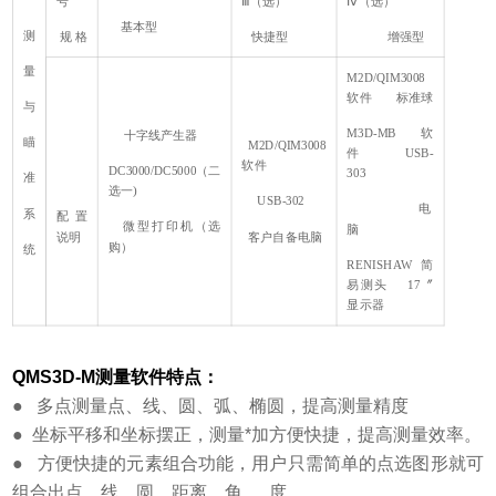
号
Ⅲ（选）
Ⅳ（选）
基本型
测
规 格
快捷型
增强型
量
M2D/QIM3008
软件 标准球
与
M3D-MB
软
十字线产生器
瞄
M2D/QIM3008
件 USB-
软件
DC3000/DC5000
（二
303
准
选一)
USB-302
电
系
配置
微型打印机（选
脑
说明
客户自备电脑
购）
统
RENISHAW
简
易测头 17〞
显示器
QMS3D-M测量软件特点：
●
多点测量点、线、圆、弧、椭圆，提高测量精度
●
坐标平移和坐标摆正，测量*加方便快捷，提高测量效率。
●
方便快捷的元素组合功能，用户只需简单的点选图形就可
组合出点、线、圆、距离、角、
度