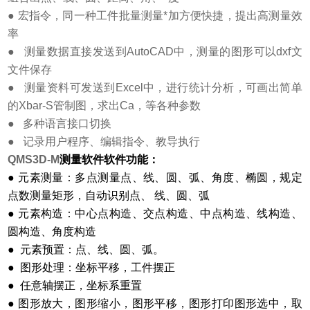
●
宏指令，同一种工件批量测量*加方便快捷，提出高测量效
率
●
测量数据直接发送到
AutoCAD
中，测量的图形可以
dxf
文
文件保存
●
测量资料可发送到
Excel
中，进行统计分析，可画出简单
的
Xbar-S
管制图，求出
Ca
，等各种参数
●
多种语言接口切换
●
记录用户程序、编辑指令、教导执行
QMS3D-M
测量软件软件功能：
● 元素测量：多点测量点、线、圆、弧、角度、椭圆，规定
点数测量矩形，自动识别点、 线、圆、弧
● 元素构造：中心点构造、交点构造、中点构造、线构造、
圆构造、角度构造
● 元素预置：点、线、圆、弧。
● 图形处理：坐标平移，工件摆正
● 任意轴摆正，坐标系重置
● 图形放大，图形缩小，图形平移，图形打印图形选中，取