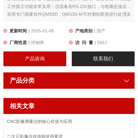
工件摆正功能非常实用；仪器备有RS-232接口，与电脑连接后，
采用专门测量软件QMS3D，QMS3D-M可对测绘图形进行处理及
输出。用户可根据各自的需要选配打印机和不同的测量与瞄准系
统
更新时间：
2025-01-08
产地类别：
国产
厂商性质：
经销商
访 问 量：
5657
产品咨询
联系我们
产品分类
相关文章
CNC影像测量仪的核心价值与应用
二次元影像仪存放和使用要求